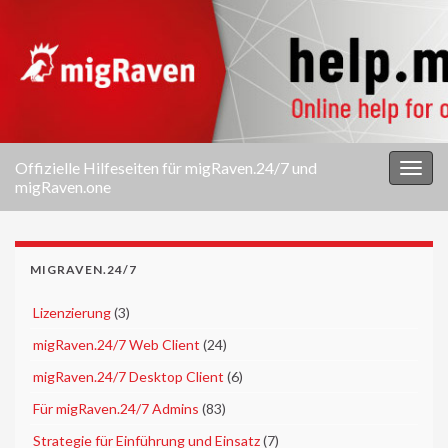
Offizielle Hilfeseiten für migRaven.24/7 und
Navi
migRaven.one
umsc
MIGRAVEN.24/7
►
Lizenzierung
(3)
►
migRaven.24/7 Web Client
(24)
►
migRaven.24/7 Desktop Client
(6)
►
Für migRaven.24/7 Admins
(83)
►
Strategie für Einführung und Einsatz
(7)