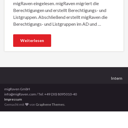
migRaven eingelesen. migRaven migriert die
Berechtigungen und erstellt Berechtigungs- und
Listgruppen. Abschließend erstellt migRaven die
Berechtigungs- und Listgruppen im AD und …
Weiterlesen
Intern
migRaven GmbH
info@migRaven.com / Tel: +49 (30) 8095010-40
Impressum
Gemacht mit
von
Graphene Themes
.