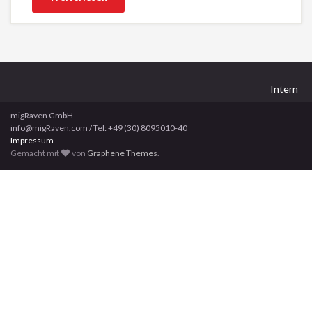
Intern
migRaven GmbH
info@migRaven.com / Tel: +49 (30) 8095010-40
Impressum
Gemacht mit
von
Graphene Themes
.