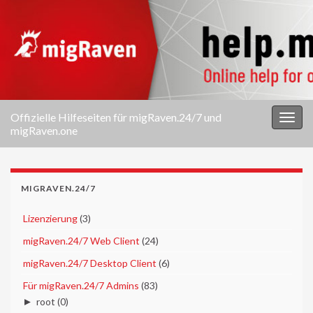
Offizielle Hilfeseiten für migRaven.24/7 und
Navi
migRaven.one
umsc
MIGRAVEN.24/7
►
Lizenzierung
(3)
►
migRaven.24/7 Web Client
(24)
►
migRaven.24/7 Desktop Client
(6)
▼
Für migRaven.24/7 Admins
(83)
►
root
(0)