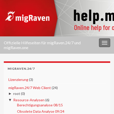
Offizielle Hilfeseiten für migRaven.24/7 und
Navi
migRaven.one
umsc
MIGRAVEN.24/7
►
Lizenzierung
(3)
▼
migRaven.24/7 Web Client
(24)
►
root
(0)
▼
Resource-Analysen
(6)
Berechtigungsanalyse 08/15
Obsolete Data Analyse 09/24