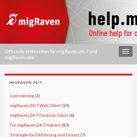
Offizielle Hilfeseiten für migRaven.24/7 und
Navi
migRaven.one
umsc
MIGRAVEN.24/7
►
Lizenzierung
(3)
►
migRaven.24/7 Web Client
(24)
►
migRaven.24/7 Desktop Client
(6)
►
Für migRaven.24/7 Admins
(83)
►
Strategie für Einführung und Einsatz
(7)