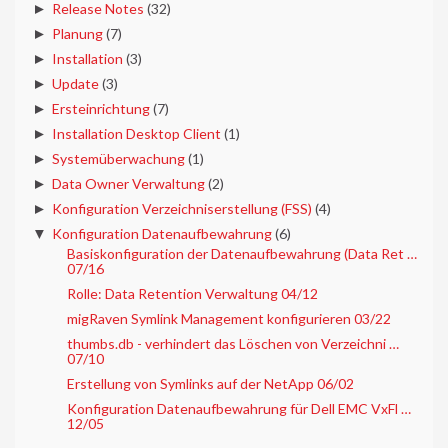
►
Release Notes
(32)
►
Planung
(7)
►
Installation
(3)
►
Update
(3)
►
Ersteinrichtung
(7)
►
Installation Desktop Client
(1)
►
Systemüberwachung
(1)
►
Data Owner Verwaltung
(2)
►
Konfiguration Verzeichniserstellung (FSS)
(4)
▼
Konfiguration Datenaufbewahrung
(6)
Basiskonfiguration der Datenaufbewahrung (Data Ret …
07/16
Rolle: Data Retention Verwaltung 04/12
migRaven Symlink Management konfigurieren 03/22
thumbs.db - verhindert das Löschen von Verzeichni …
07/10
Erstellung von Symlinks auf der NetApp 06/02
Konfiguration Datenaufbewahrung für Dell EMC VxFl …
12/05