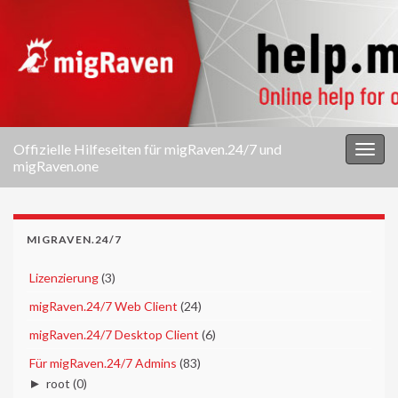
Offizielle Hilfeseiten für migRaven.24/7 und
Navi
migRaven.one
umsc
MIGRAVEN.24/7
►
Lizenzierung
(3)
►
migRaven.24/7 Web Client
(24)
►
migRaven.24/7 Desktop Client
(6)
▼
Für migRaven.24/7 Admins
(83)
►
root
(0)