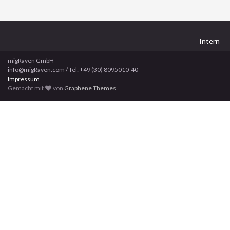
Intern
migRaven GmbH
info@migRaven.com / Tel: +49 (30) 8095010-40
Impressum
Gemacht mit
von
Graphene Themes
.