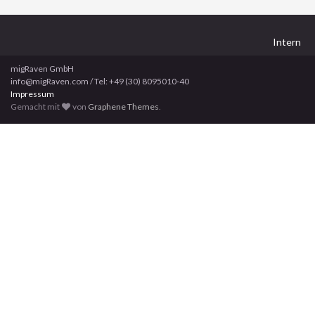
Intern
migRaven GmbH
info@migRaven.com / Tel: +49 (30) 8095010-40
Impressum
Gemacht mit
von
Graphene Themes
.