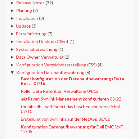
►
Release Notes
(32)
►
Planung
(7)
►
Installation
(3)
►
Update
(3)
►
Ersteinrichtung
(7)
►
Installation Desktop Client
(1)
►
Systemüberwachung
(1)
►
Data Owner Verwaltung
(2)
►
Konfiguration Verzeichniserstellung (FSS)
(4)
▼
Konfiguration Datenaufbewahrung
(6)
Basiskonfiguration der Datenaufbewahrung (Data
Ret … 07/16
Rolle: Data Retention Verwaltung 04/12
migRaven Symlink Management konfigurieren 03/22
thumbs.db - verhindert das Löschen von Verzeichni …
07/10
Erstellung von Symlinks auf der NetApp 06/02
Konfiguration Datenaufbewahrung für Dell EMC VxFl …
12/05