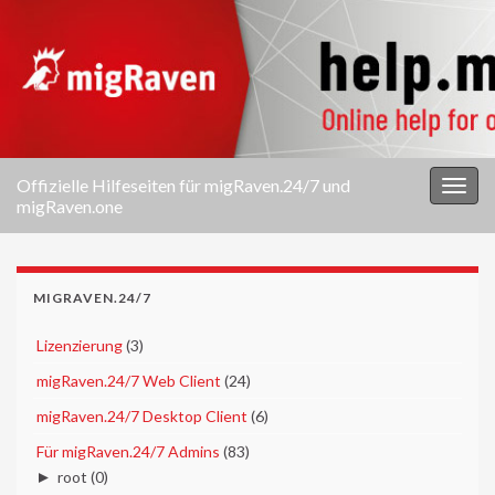
Offizielle Hilfeseiten für migRaven.24/7 und
Navi
migRaven.one
umsc
MIGRAVEN.24/7
►
Lizenzierung
(3)
►
migRaven.24/7 Web Client
(24)
►
migRaven.24/7 Desktop Client
(6)
▼
Für migRaven.24/7 Admins
(83)
►
root
(0)