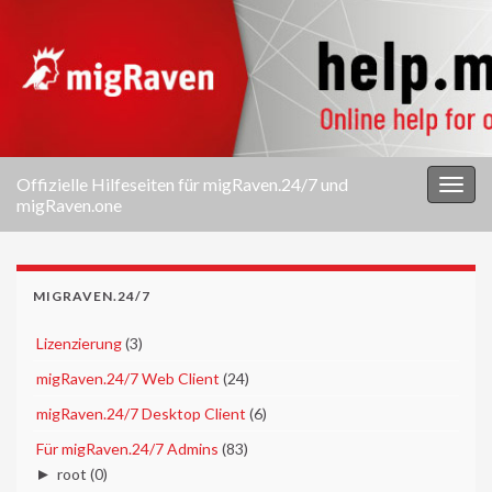
Offizielle Hilfeseiten für migRaven.24/7 und
Navi
migRaven.one
umsc
MIGRAVEN.24/7
►
Lizenzierung
(3)
►
migRaven.24/7 Web Client
(24)
►
migRaven.24/7 Desktop Client
(6)
▼
Für migRaven.24/7 Admins
(83)
►
root
(0)