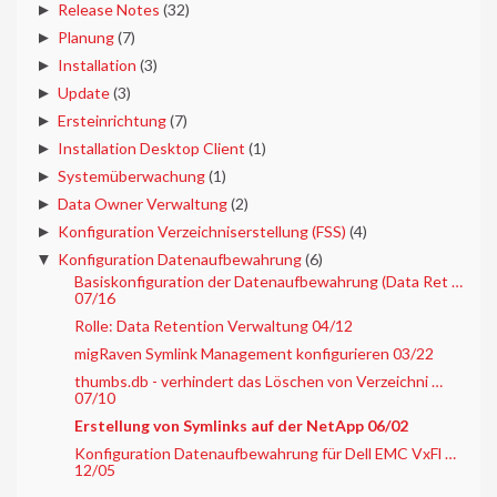
►
Release Notes
(32)
►
Planung
(7)
►
Installation
(3)
►
Update
(3)
►
Ersteinrichtung
(7)
►
Installation Desktop Client
(1)
►
Systemüberwachung
(1)
►
Data Owner Verwaltung
(2)
►
Konfiguration Verzeichniserstellung (FSS)
(4)
▼
Konfiguration Datenaufbewahrung
(6)
Basiskonfiguration der Datenaufbewahrung (Data Ret …
07/16
Rolle: Data Retention Verwaltung 04/12
migRaven Symlink Management konfigurieren 03/22
thumbs.db - verhindert das Löschen von Verzeichni …
07/10
Erstellung von Symlinks auf der NetApp 06/02
Konfiguration Datenaufbewahrung für Dell EMC VxFl …
12/05