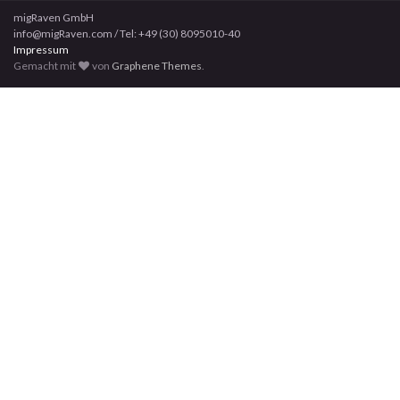
migRaven GmbH
info@migRaven.com / Tel: +49 (30) 8095010-40
Impressum
Gemacht mit
von
Graphene Themes
.