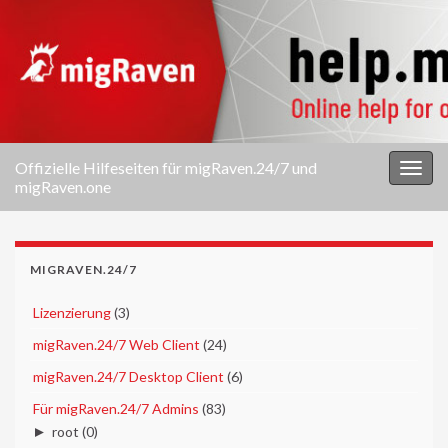
Offizielle Hilfeseiten für migRaven.24/7 und
Navi
migRaven.one
umsc
MIGRAVEN.24/7
►
Lizenzierung
(3)
►
migRaven.24/7 Web Client
(24)
►
migRaven.24/7 Desktop Client
(6)
▼
Für migRaven.24/7 Admins
(83)
►
root
(0)