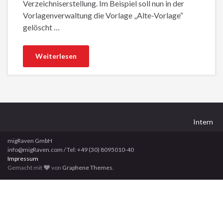
Verzeichniserstellung. Im Beispiel soll nun in der
Vorlagenverwaltung die Vorlage „Alte-Vorlage“
gelöscht …
Weiterlesen
Intern
migRaven GmbH
info@migRaven.com / Tel: +49 (30) 8095010-40
Impressum
Gemacht mit
von
Graphene Themes
.