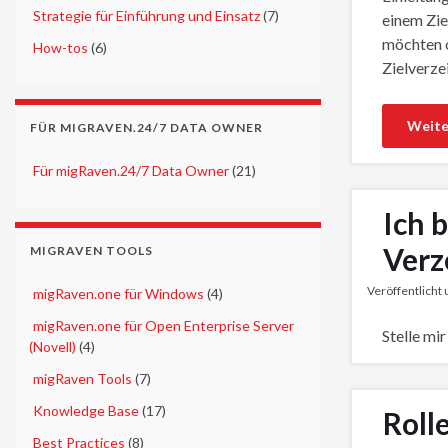
►
Strategie für Einführung und Einsatz
(7)
einem Zie
möchten o
►
How-tos
(6)
Zielverze
Weite
FÜR MIGRAVEN.24/7 DATA OWNER
►
Für migRaven.24/7 Data Owner
(21)
Ich 
Verz
MIGRAVEN TOOLS
Veröffentlicht
►
migRaven.one für Windows
(4)
►
migRaven.one für Open Enterprise Server
Stelle mi
(Novell)
(4)
►
migRaven Tools
(7)
►
Knowledge Base
(17)
Roll
►
Best Practices
(8)