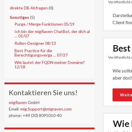
Veröffentlicht
►
direkte DB Abfragen
(0)
Darstellu
▼
Sonstiges
(5)
Client fin
Purge / Merge Funktionen 05/19
Ich bin der migRaven ChatBot, der dich al
… 01/07
Rollen-Designer 08/13
Best
Best Practice für die
Berechtigungsverga … 07/27
Veröffentlicht
Wie lautet der FQDN meiner Domäne?
12/18
Wie sollt
aber doch
Kontaktieren Sie uns!
Weite
migRaven
GmbH
Email:
mig.Support@migraven.com
phone: +49 (30) 8095010-40
Wie 