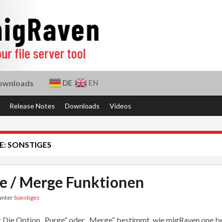
DE
EN
ownloads
Release Notes
Downloads
Videos
E:
SONSTIGES
e / Merge Funktionen
 unter
Sonstiges
g Die Option „Purge“ oder „Merge“ bestimmt, wie migRaven.one be