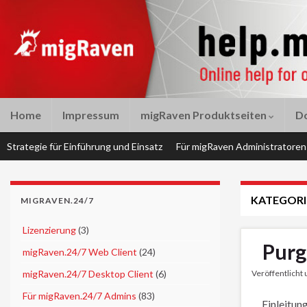
Home
Impressum
migRaven Produktseiten
D
Strategie für Einführung und Einsatz
Für migRaven Administratoren
KATEGORI
MIGRAVEN.24/7
►
Lizenzierung
(3)
Purg
►
migRaven.24/7 Web Client
(24)
►
migRaven.24/7 Desktop Client
(6)
Veröffentlicht
►
Für migRaven.24/7 Admins
(83)
Einleitun