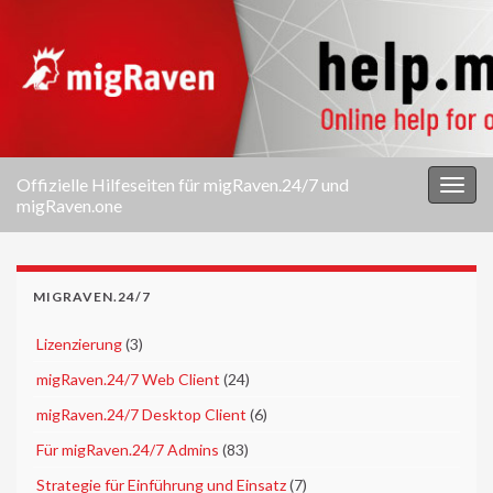
Offizielle Hilfeseiten für migRaven.24/7 und
Navi
migRaven.one
umsc
MIGRAVEN.24/7
►
Lizenzierung
(3)
►
migRaven.24/7 Web Client
(24)
►
migRaven.24/7 Desktop Client
(6)
►
Für migRaven.24/7 Admins
(83)
▼
Strategie für Einführung und Einsatz
(7)