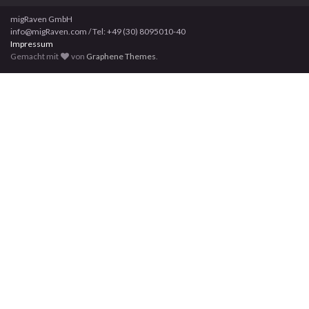
migRaven GmbH
info@migRaven.com / Tel: +49 (30) 8095010-40
Impressum
Gemacht mit
von
Graphene Themes
.