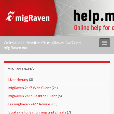
Offizielle Hilfeseiten für migRaven.24/7 und
Navi
migRaven.one
umsc
MIGRAVEN.24/7
►
Lizenzierung
(3)
►
migRaven.24/7 Web Client
(24)
►
migRaven.24/7 Desktop Client
(6)
►
Für migRaven.24/7 Admins
(83)
▼
Strategie für Einführung und Einsatz
(7)