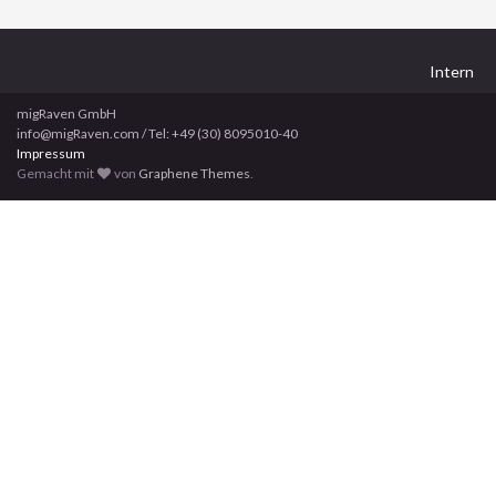
Intern
migRaven GmbH
info@migRaven.com / Tel: +49 (30) 8095010-40
Impressum
Gemacht mit
von
Graphene Themes
.