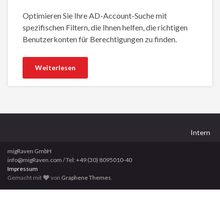
Optimieren Sie Ihre AD-Account-Suche mit
spezifischen Filtern, die Ihnen helfen, die richtigen
Benutzerkonten für Berechtigungen zu finden.
Weiterlesen
Intern
migRaven GmbH
info@migRaven.com / Tel: +49 (30) 8095010-40
Impressum
Gemacht mit
von
Graphene Themes
.