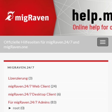
Offizielle Hilfeseiten für migRaven.24/7 und
Navi
migRaven.one
umsc
MIGRAVEN.24/7
►
Lizenzierung
(3)
►
migRaven.24/7 Web Client
(24)
►
migRaven.24/7 Desktop Client
(6)
▼
Für migRaven.24/7 Admins
(83)
►
root
(0)