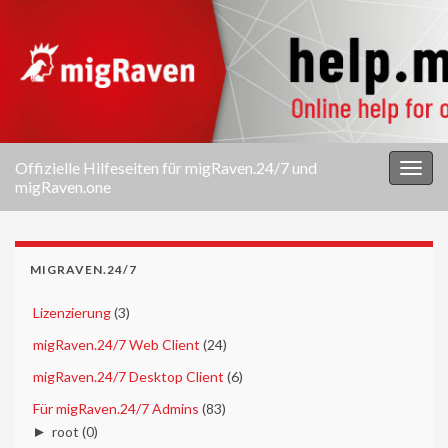
Offizielle Hilfeseiten für migRaven.24/7 und
Navi
migRaven.one
umsc
MIGRAVEN.24/7
►
Lizenzierung
(3)
►
migRaven.24/7 Web Client
(24)
►
migRaven.24/7 Desktop Client
(6)
▼
Für migRaven.24/7 Admins
(83)
►
root
(0)