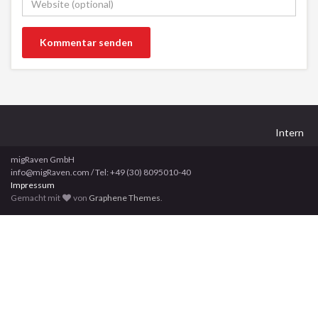
Intern
migRaven GmbH
info@migRaven.com / Tel: +49 (30) 8095010-40
Impressum
Gemacht mit
von
Graphene Themes
.