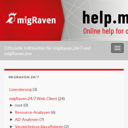
Offizielle Hilfeseiten für migRaven.24/7 und
Navi
migRaven.one
umsc
MIGRAVEN.24/7
►
Lizenzierung
(3)
▼
migRaven.24/7 Web Client
(24)
►
root
(0)
►
Resource-Analysen
(6)
►
AD-Analysen
(7)
►
Verzeichnisse klassifizieren
(2)