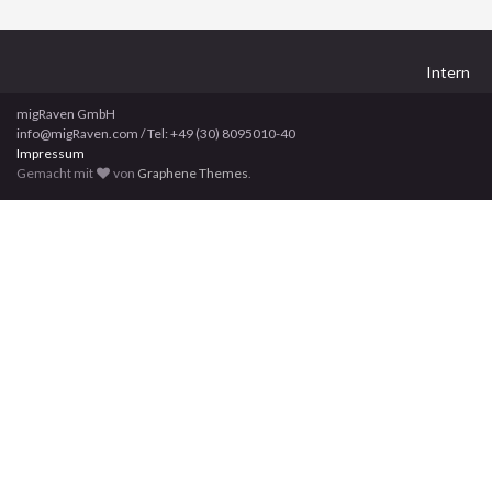
Intern
migRaven GmbH
info@migRaven.com / Tel: +49 (30) 8095010-40
Impressum
Gemacht mit
von
Graphene Themes
.