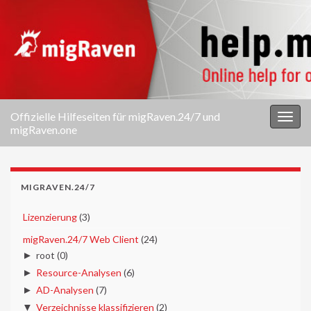
Offizielle Hilfeseiten für migRaven.24/7 und
Navi
migRaven.one
umsc
MIGRAVEN.24/7
►
Lizenzierung
(3)
▼
migRaven.24/7 Web Client
(24)
►
root
(0)
►
Resource-Analysen
(6)
►
AD-Analysen
(7)
▼
Verzeichnisse klassifizieren
(2)