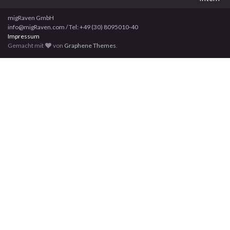
migRaven GmbH
info@migRaven.com / Tel: +49 (30) 8095010-40
Impressum
Gemacht mit
von
Graphene Themes
.