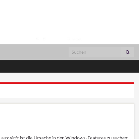
Search for:
uswirft ist die Ursache in den Windows-Features zu suchen: