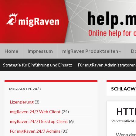
Home
Impressum
migRaven Produktseiten
D
Strategie für Einführung und Einsatz
Für migRaven Administratoren
SCHLAGW
MIGRAVEN.24/7
►
Lizenzierung
(3)
HTTP
►
migRaven.24/7 Web Client
(24)
►
migRaven.24/7 Desktop Client
(6)
Veröffentlicht
►
Für migRaven.24/7 Admins
(83)
Wenn der 