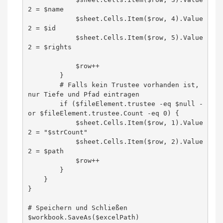
2 = $name

            $sheet.Cells.Item($row, 4).Value
2 = $id

            $sheet.Cells.Item($row, 5).Value
2 = $rights

            $row++

        }

        # Falls kein Trustee vorhanden ist, 
nur Tiefe und Pfad eintragen

        if ($fileElement.trustee -eq $null -
or $fileElement.trustee.Count -eq 0) {

            $sheet.Cells.Item($row, 1).Value
2 = "$strCount"

            $sheet.Cells.Item($row, 2).Value
2 = $path

            $row++

        }

    }

}

# Speichern und Schließen

$workbook.SaveAs($excelPath)
