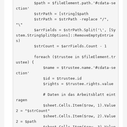
        $path = $fileElement.path.'#cdata-se
ction'

        $strPath = [string]$path

        $strPath = $strPath -replace "/", 
"\"

        $arrFields = $strPath.Split('\', [Sy
stem.StringSplitOptions]::RemoveEmptyEntrie
s)

        $strCount = $arrFields.Count - 1

        foreach ($trustee in $fileElement.tr
ustee) {

            $name = $trustee.name.'#cdata-se
ction'

            $id = $trustee.id

            $rights = $trustee.rights.value

            # Daten in das Arbeitsblatt eint
ragen

            $sheet.Cells.Item($row, 1).Value
2 = "$strCount"

            $sheet.Cells.Item($row, 2).Value
2 = $path

            $sheet.Cells.Item($row, 3).Value