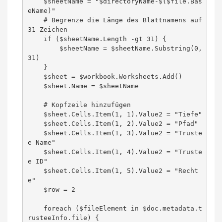
    $sheetName = "$directoryName-$($file.Bas
eName)"

    # Begrenze die Länge des Blattnamens auf 
31 Zeichen

    if ($sheetName.Length -gt 31) {

        $sheetName = $sheetName.Substring(0, 
31)

    }

    $sheet = $workbook.Worksheets.Add()

    $sheet.Name = $sheetName

    # Kopfzeile hinzufügen

    $sheet.Cells.Item(1, 1).Value2 = "Tiefe"

    $sheet.Cells.Item(1, 2).Value2 = "Pfad"

    $sheet.Cells.Item(1, 3).Value2 = "Truste
e Name"

    $sheet.Cells.Item(1, 4).Value2 = "Truste
e ID"

    $sheet.Cells.Item(1, 5).Value2 = "Recht
e"

    $row = 2

    foreach ($fileElement in $doc.metadata.t
rusteeInfo.file) {
