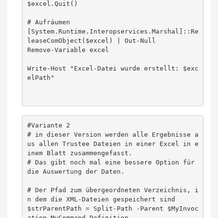
$excel.Quit()

# Aufräumen

[System.Runtime.Interopservices.Marshal]::Re
leaseComObject($excel) | Out-Null

Remove-Variable excel

Write-Host "Excel-Datei wurde erstellt: $exc
elPath"

#Variante 2

# in dieser Version werden alle Ergebnisse a
us allen Trustee Dateien in einer Excel in e
inem Blatt zusammengefasst.

# Das gibt noch mal eine bessere Option für 
die Auswertung der Daten.

# Der Pfad zum übergeordneten Verzeichnis, i
n dem die XML-Dateien gespeichert sind

$strParentPath = Split-Path -Parent $MyInvoc
ation.MyCommand.Definition
