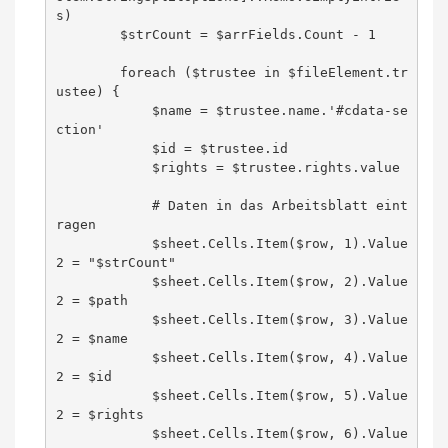
s)

        $strCount = $arrFields.Count - 1

        foreach ($trustee in $fileElement.tr
ustee) {

            $name = $trustee.name.'#cdata-se
ction'

            $id = $trustee.id

            $rights = $trustee.rights.value

            # Daten in das Arbeitsblatt eint
ragen

            $sheet.Cells.Item($row, 1).Value
2 = "$strCount"

            $sheet.Cells.Item($row, 2).Value
2 = $path

            $sheet.Cells.Item($row, 3).Value
2 = $name

            $sheet.Cells.Item($row, 4).Value
2 = $id

            $sheet.Cells.Item($row, 5).Value
2 = $rights

            $sheet.Cells.Item($row, 6).Value