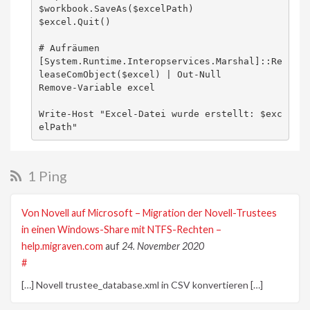
$workbook.SaveAs($excelPath)

$excel.Quit()

# Aufräumen

[System.Runtime.Interopservices.Marshal]::Re
leaseComObject($excel) | Out-Null

Remove-Variable excel

Write-Host "Excel-Datei wurde erstellt: $exc
1 Ping
Von Novell auf Microsoft – Migration der Novell-Trustees
in einen Windows-Share mit NTFS-Rechten –
help.migraven.com
auf
24. November 2020
#
[…] Novell trustee_database.xml in CSV konvertieren […]