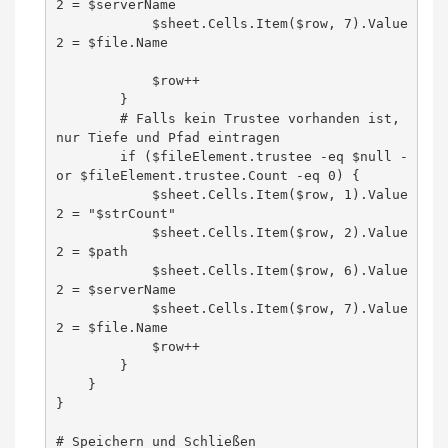
2 = $serverName

            $sheet.Cells.Item($row, 7).Value
2 = $file.Name

            $row++

        }

        # Falls kein Trustee vorhanden ist, 
nur Tiefe und Pfad eintragen

        if ($fileElement.trustee -eq $null -
or $fileElement.trustee.Count -eq 0) {

            $sheet.Cells.Item($row, 1).Value
2 = "$strCount"

            $sheet.Cells.Item($row, 2).Value
2 = $path

            $sheet.Cells.Item($row, 6).Value
2 = $serverName

            $sheet.Cells.Item($row, 7).Value
2 = $file.Name

            $row++

        }

    }

}

# Speichern und Schließen
