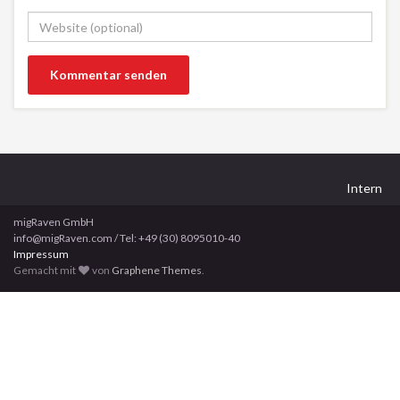
Intern
migRaven GmbH
info@migRaven.com / Tel: +49 (30) 8095010-40
Impressum
Gemacht mit
von
Graphene Themes
.