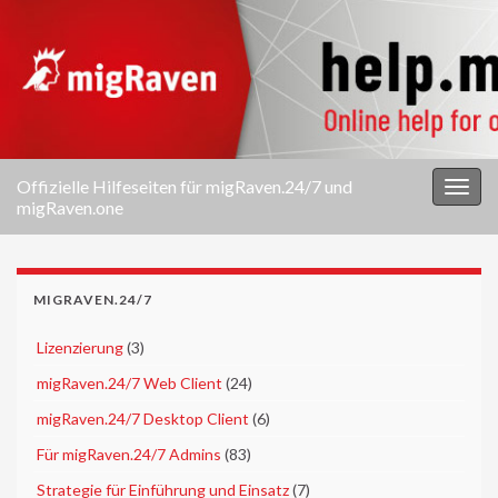
Offizielle Hilfeseiten für migRaven.24/7 und
Navi
migRaven.one
umsc
MIGRAVEN.24/7
►
Lizenzierung
(3)
►
migRaven.24/7 Web Client
(24)
►
migRaven.24/7 Desktop Client
(6)
►
Für migRaven.24/7 Admins
(83)
►
Strategie für Einführung und Einsatz
(7)