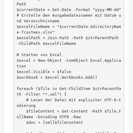
Path

$currentDate = Get-Date -Format "yyyy-MM-dd"

# Erstelle den Ausgabedateinamen mit Datum u
nd Verzeichnisname

$excelFileName = "$currentDate-$directoryNam
e-Trustees.xlsx"

$excelPath = Join-Path -Path $strParentPath 
-ChildPath $excelFileName

# Starten von Excel

$excel = New-Object -ComObject Excel.Applica
tion

$excel.Visible = $false

$workbook = $excel.Workbooks.Add()

foreach ($file in Get-ChildItem $strParentPa
th -Filter "*.xml") {

    # Lesen der Datei mit expliziter UTF-8-C
odierung

    $fileContent = Get-Content -Path $file.F
ullName -Encoding UTF8 -Raw

    $doc = [xml]$fileContent
