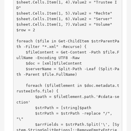
$sheet.Cells.Item(1, 4).Value2 = "Trustee I
D"

$sheet.Cells.Item(1, 5).Value2 = "Rechte"

$sheet.Cells.Item(1, 6).Value2 = "Server"

$sheet.Cells.Item(1, 7).Value2 = "Volume"

$row = 2

foreach ($file in Get-ChildItem $strParentPa
th -Filter "*.xml" -Recurse) {

    $fileContent = Get-Content -Path $file.F
ullName -Encoding UTF8 -Raw

    $doc = [xml]$fileContent

    $serverName = Split-Path -Leaf (Split-Pa
th -Parent $file.FullName)

    foreach ($fileElement in $doc.metadata.t
rusteeInfo.file) {

        $path = $fileElement.path.'#cdata-se
ction'

        $strPath = [string]$path

        $strPath = $strPath -replace "/", 
"\"

        $arrFields = $strPath.Split('\', [Sy
stem.StringSplitOptions]::RemoveEmptyEntrie