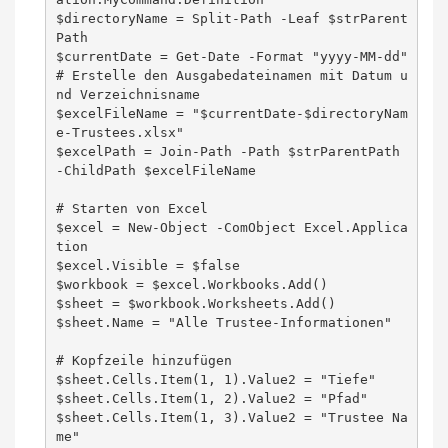
$directoryName = Split-Path -Leaf $strParent
Path

$currentDate = Get-Date -Format "yyyy-MM-dd"

# Erstelle den Ausgabedateinamen mit Datum u
nd Verzeichnisname

$excelFileName = "$currentDate-$directoryNam
e-Trustees.xlsx"

$excelPath = Join-Path -Path $strParentPath 
-ChildPath $excelFileName

# Starten von Excel

$excel = New-Object -ComObject Excel.Applica
tion

$excel.Visible = $false

$workbook = $excel.Workbooks.Add()

$sheet = $workbook.Worksheets.Add()

$sheet.Name = "Alle Trustee-Informationen"

# Kopfzeile hinzufügen

$sheet.Cells.Item(1, 1).Value2 = "Tiefe"

$sheet.Cells.Item(1, 2).Value2 = "Pfad"

$sheet.Cells.Item(1, 3).Value2 = "Trustee Na
me"
