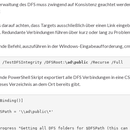
erwaltung des DFS muss zwingend auf Konsistenz geachtet werden. D
!
darauf achten, dass Targets ausschließlich über einen Link eing
n. Redundante Verbindungen führen über kurz oder lang zu Proble
nde Befehl, auszuführen in der Windows-Eingabeaufforderung, cmd,
 /TestDFSIntegrity /DFSRoot:
\ad\public
 /Recurse /Full
nde PowerShell Skript exportiert alle DFS Verbindungen in eine CSV 
ieses Verzeichnis an dem Ort bereits gibt.
Binding()]

rogress "Getting all DFS folders for $DFSPath (this can 