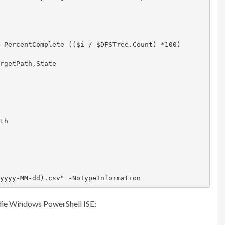
t yyyy-MM-dd).csv" -NoTypeInformation
die Windows PowerShell ISE: