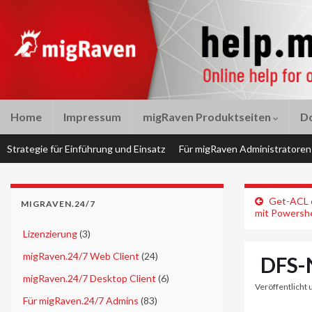
Home
Impressum
migRaven Produktseiten
D
Strategie für Einführung und Einsatz
Für migRaven Administratoren
Get-ACL 
MIGRAVEN.24/7
mit Powershe
►
Lizenzierung
(3)
►
migRaven.24/7 Web Client
(24)
DFS-N
►
migRaven.24/7 Desktop Client
(6)
Veröffentlicht 
►
Für migRaven.24/7 Admins
(83)