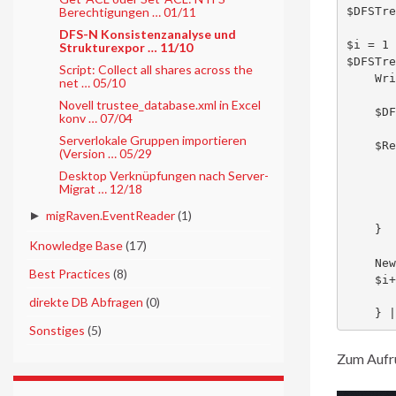
Berechtigungen … 01/11
$DFSTre
DFS-N Konsistenzanalyse und
$i = 1

Strukturexpor … 11/10
$DFSTre
Script: Collect all shares across the
    Write-Progress "Getting DFS Folder Targets for $($_.Path)" -PercentComplete (($i / $DFSTree.Count) *100)

net … 05/10
Novell trustee_database.xml in Excel
    $DFSTarget = Get-DfsnFolderTarget $_.Path | Select Path, TargetPath,State

konv … 07/04
Serverlokale Gruppen importieren
    $Result = [ordered]@{

(Version … 05/29
        Path = $DFSTarget.P
Desktop Verknüpfungen nach Server-
        TargetPath = $DFSTarget.Targe
Migrat … 12/18
        State = $DFSTarget.St
        "ValidFrom_$Env:ComputerName" = Test-Path $DFSTarg
►
migRaven.EventReader
(1)
    }

►
Knowledge Base
(17)
    New-Object PSObject -Property $Result

►
Best Practices
(8)
    $i++

►
direkte DB Abfragen
(0)
   
►
Sonstiges
(5)
Zum Aufru