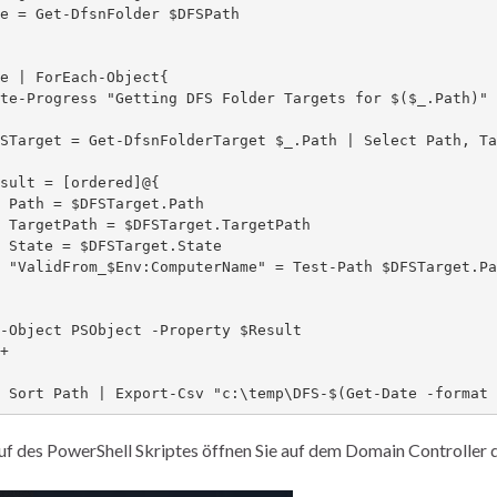
e = Get-DfsnFolder $DFSPath

e | ForEach-Object{

ath

tPath

ate

et.Path

 } | Sort Path | Export-Csv "c:\temp\DFS-$(Get-Date -forma
f des PowerShell Skriptes öffnen Sie auf dem Domain Controller 