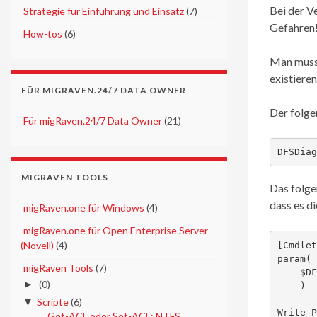
Bei der V
►
Strategie für Einführung und Einsatz
(7)
Gefahren
►
How-tos
(6)
Man muss 
existiere
FÜR MIGRAVEN.24/7 DATA OWNER
Der folge
►
Für migRaven.24/7 Data Owner
(21)
DFSDiag
MIGRAVEN TOOLS
Das folge
dass es d
►
migRaven.one für Windows
(4)
►
migRaven.one für Open Enterprise Server
(Novell)
(4)
[Cmdlet
param(

▼
migRaven Tools
(7)
    $DFSPath = '\\ad\public\*'

►
(0)
    )

▼
Scripte
(6)
Write-P
Get-ACL oder Set-ACL: NTFS