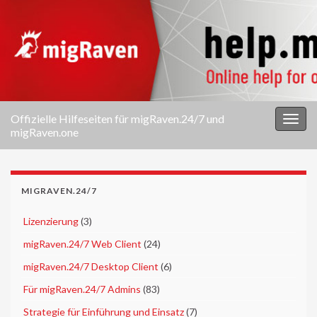
Offizielle Hilfeseiten für migRaven.24/7 und
Navi
migRaven.one
umsc
MIGRAVEN.24/7
►
Lizenzierung
(3)
►
migRaven.24/7 Web Client
(24)
►
migRaven.24/7 Desktop Client
(6)
►
Für migRaven.24/7 Admins
(83)
►
Strategie für Einführung und Einsatz
(7)