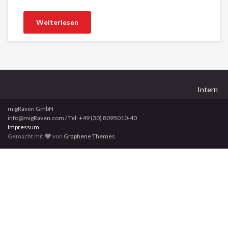
Weiterlesen
Intern
migRaven GmbH
info@migRaven.com / Tel: +49 (30) 8095010-40
Impressum
Gemacht mit
von
Graphene Themes
.