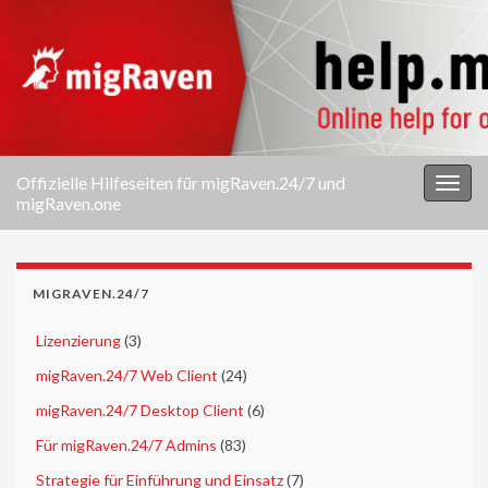
Offizielle Hilfeseiten für migRaven.24/7 und
Navi
migRaven.one
umsc
MIGRAVEN.24/7
►
Lizenzierung
(3)
►
migRaven.24/7 Web Client
(24)
►
migRaven.24/7 Desktop Client
(6)
►
Für migRaven.24/7 Admins
(83)
►
Strategie für Einführung und Einsatz
(7)