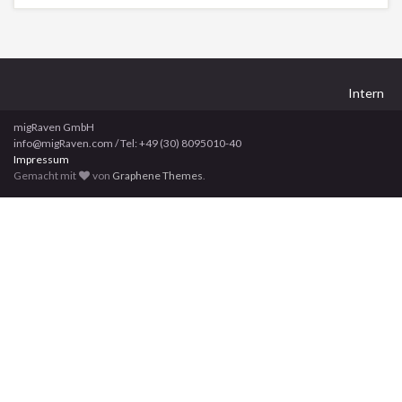
Intern
migRaven GmbH
info@migRaven.com / Tel: +49 (30) 8095010-40
Impressum
Gemacht mit
von
Graphene Themes
.