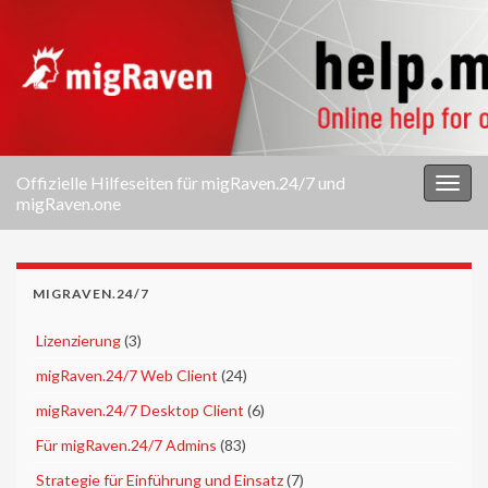
Offizielle Hilfeseiten für migRaven.24/7 und
Navi
migRaven.one
umsc
MIGRAVEN.24/7
►
Lizenzierung
(3)
►
migRaven.24/7 Web Client
(24)
►
migRaven.24/7 Desktop Client
(6)
►
Für migRaven.24/7 Admins
(83)
►
Strategie für Einführung und Einsatz
(7)