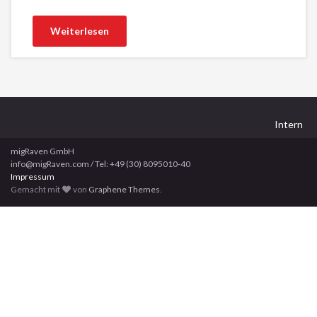
Weiterlesen
Intern
migRaven GmbH
info@migRaven.com / Tel: +49 (30) 8095010-40
Impressum
Gemacht mit
von
Graphene Themes
.