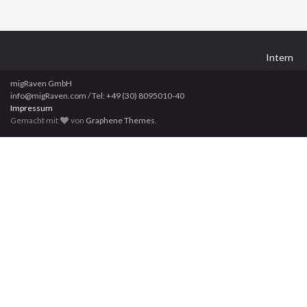
Intern
migRaven GmbH
info@migRaven.com / Tel: +49 (30) 8095010-40
Impressum
Gemacht mit
von
Graphene Themes
.