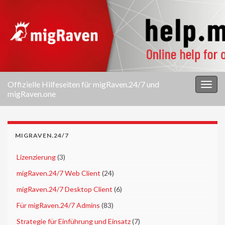
Offizielle Hilfeseiten für migRaven.24/7 und
Navi
migRaven.one
umsc
MIGRAVEN.24/7
►
Lizenzierung
(3)
►
migRaven.24/7 Web Client
(24)
►
migRaven.24/7 Desktop Client
(6)
►
Für migRaven.24/7 Admins
(83)
►
Strategie für Einführung und Einsatz
(7)