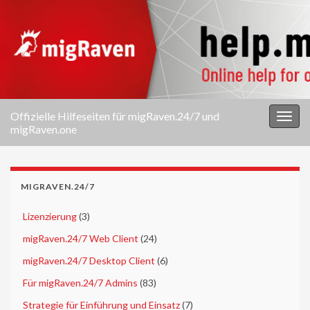
Offizielle Hilfeseiten für migRaven.24/7 und
Navi
migRaven.one
umsc
MIGRAVEN.24/7
►
Lizenzierung
(3)
►
migRaven.24/7 Web Client
(24)
►
migRaven.24/7 Desktop Client
(6)
►
Für migRaven.24/7 Admins
(83)
►
Strategie für Einführung und Einsatz
(7)