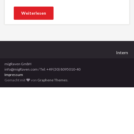
Weiterlesen
Intern
migRaven GmbH
info@migRaven.com / Tel: +49 (30) 8095010-40
Impressum
Gemacht mit
von
Graphene Themes
.