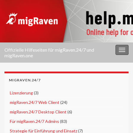
Offizielle Hilfeseiten für migRaven.24/7 und
Navi
migRaven.one
umsc
MIGRAVEN.24/7
►
Lizenzierung
(3)
►
migRaven.24/7 Web Client
(24)
►
migRaven.24/7 Desktop Client
(6)
►
Für migRaven.24/7 Admins
(83)
►
Strategie für Einführung und Einsatz
(7)