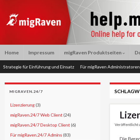
Home
Impressum
migRaven Produktseiten
D
Strategie für Einführung und Einsatz
Für migRaven Administratoren
SCHLAGW
MIGRAVEN.24/7
►
Lizenzierung
(3)
Lize
►
migRaven.24/7 Web Client
(24)
►
migRaven.24/7 Desktop Client
(6)
Veröffentlicht
►
Für migRaven.24/7 Admins
(83)
Die Berec