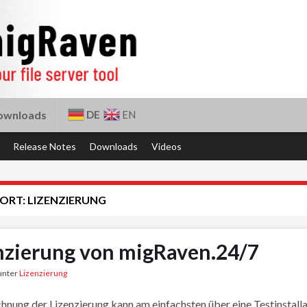
DE
EN
ownloads
Release Notes
Downloads
Videos
ORT:
LIZENZIERUNG
nzierung von migRaven.24/7
 unter
Lizenzierung
hnung der Lizenzierung kann am einfachsten über eine Testinstalla