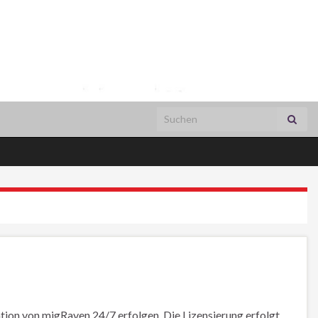
Search for:
tion von migRaven.24/7 erfolgen. Die Lizensierung erfolgt