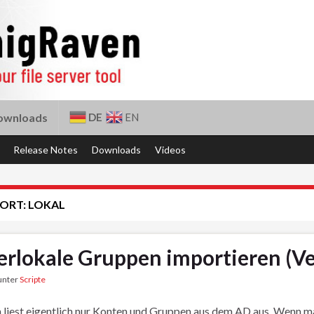
DE
EN
ownloads
Release Notes
Downloads
Videos
ORT:
LOKAL
erlokale Gruppen importieren (Ve
 unter
Scripte
liest eigentlich nur Konten und Gruppen aus dem AD aus. Wenn man