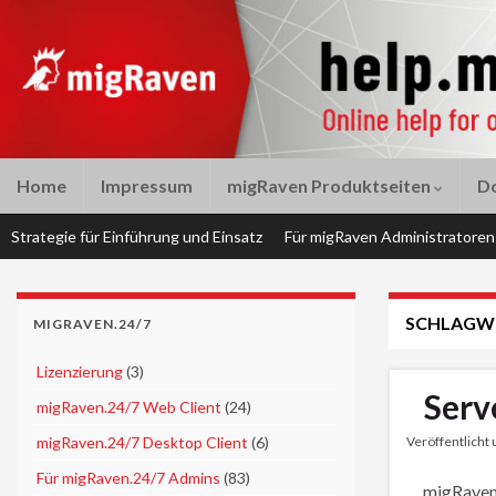
Home
Impressum
migRaven Produktseiten
D
Strategie für Einführung und Einsatz
Für migRaven Administratoren
SCHLAGW
MIGRAVEN.24/7
►
Lizenzierung
(3)
Serv
►
migRaven.24/7 Web Client
(24)
►
migRaven.24/7 Desktop Client
(6)
Veröffentlicht
►
Für migRaven.24/7 Admins
(83)
migRaven 