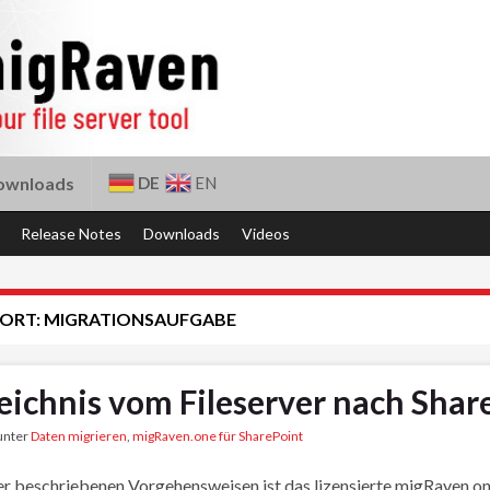
DE
EN
ownloads
Release Notes
Downloads
Videos
ORT:
MIGRATIONSAUFGABE
eichnis vom Fileserver nach Shar
 unter
Daten migrieren
,
migRaven.one für SharePoint
ier beschriebenen Vorgehensweisen ist das lizensierte migRaven.o