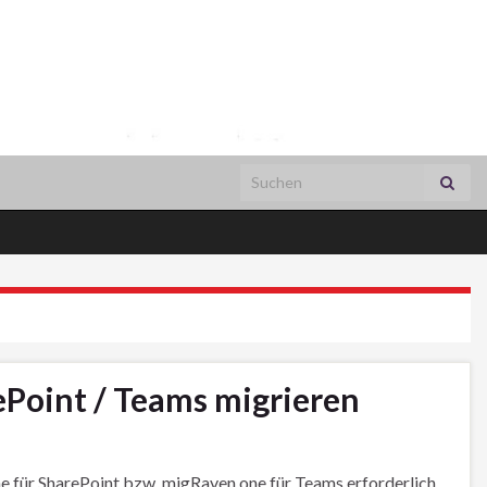
Search for:
ePoint / Teams migrieren
ne für SharePoint bzw. migRaven.one für Teams erforderlich.