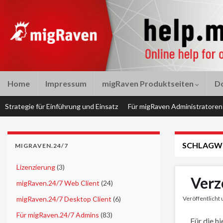
Home
Impressum
migRaven Produktseiten
D
Strategie für Einführung und Einsatz
Für migRaven Administratoren
SCHLAGW
MIGRAVEN.24/7
►
Lizenzierung
(3)
Verz
►
migRaven.24/7 Web Client
(24)
►
migRaven.24/7 Desktop Client
(6)
Veröffentlicht
►
Für migRaven.24/7 Admins
(83)
Für die h