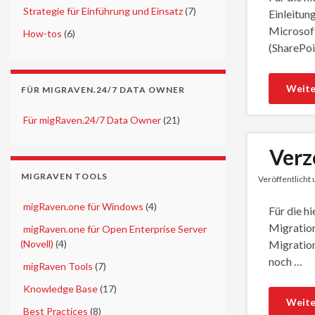
►
Strategie für Einführung und Einsatz
(7)
Einleitun
Microsoft
►
How-tos
(6)
(SharePoi
Weite
FÜR MIGRAVEN.24/7 DATA OWNER
►
Für migRaven.24/7 Data Owner
(21)
Verz
MIGRAVEN TOOLS
Veröffentlicht
►
migRaven.one für Windows
(4)
Für die h
Migration
►
migRaven.one für Open Enterprise Server
(Novell)
(4)
Migration
noch …
►
migRaven Tools
(7)
►
Knowledge Base
(17)
Weite
►
Best Practices
(8)