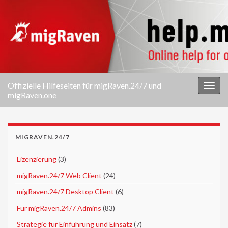
Offizielle Hilfeseiten für migRaven.24/7 und
Navi
migRaven.one
umsc
MIGRAVEN.24/7
►
Lizenzierung
(3)
►
migRaven.24/7 Web Client
(24)
►
migRaven.24/7 Desktop Client
(6)
►
Für migRaven.24/7 Admins
(83)
►
Strategie für Einführung und Einsatz
(7)