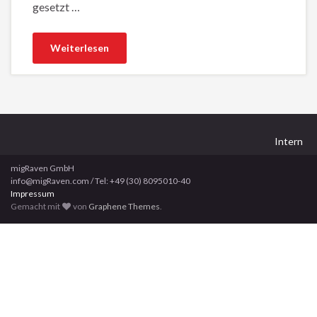
gesetzt …
Weiterlesen
Intern
migRaven GmbH
info@migRaven.com / Tel: +49 (30) 8095010-40
Impressum
Gemacht mit
von
Graphene Themes
.