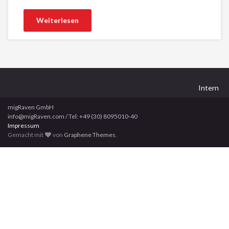
Weiterlesen
Intern
migRaven GmbH
info@migRaven.com / Tel: +49 (30) 8095010-40
Impressum
Gemacht mit
von
Graphene Themes
.