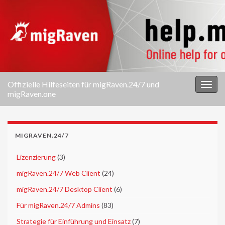
Offizielle Hilfeseiten für migRaven.24/7 und
Navi
migRaven.one
umsc
MIGRAVEN.24/7
►
Lizenzierung
(3)
►
migRaven.24/7 Web Client
(24)
►
migRaven.24/7 Desktop Client
(6)
►
Für migRaven.24/7 Admins
(83)
►
Strategie für Einführung und Einsatz
(7)