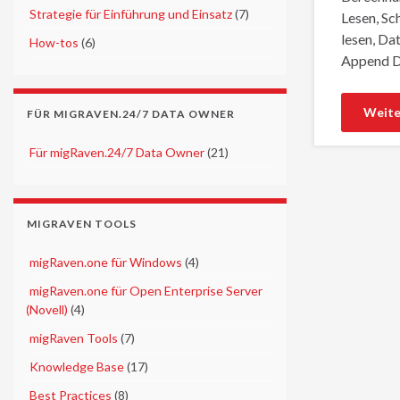
►
Strategie für Einführung und Einsatz
(7)
Lesen, Sc
lesen, Da
►
How-tos
(6)
Append D
Weite
FÜR MIGRAVEN.24/7 DATA OWNER
►
Für migRaven.24/7 Data Owner
(21)
MIGRAVEN TOOLS
►
migRaven.one für Windows
(4)
►
migRaven.one für Open Enterprise Server
(Novell)
(4)
►
migRaven Tools
(7)
►
Knowledge Base
(17)
►
Best Practices
(8)