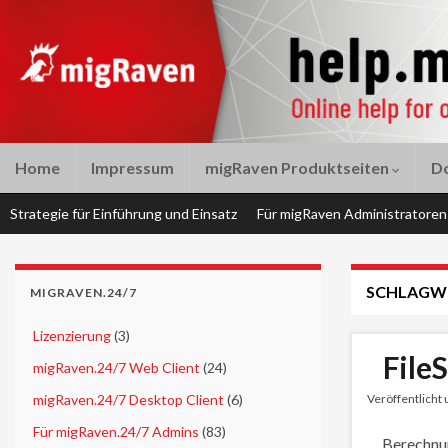
Home
Impressum
migRaven Produktseiten
D
Strategie für Einführung und Einsatz
Für migRaven Administratoren
SCHLAGW
MIGRAVEN.24/7
►
Lizenzierung
(3)
File
►
migRaven.24/7 Web Client
(24)
►
migRaven.24/7 Desktop Client
(6)
Veröffentlicht
►
Für migRaven.24/7 Admins
(83)
Berechnun