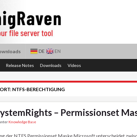
DE
EN
ownloads
Release Notes
Downloads
Videos
ORT:
NTFS-BERECHTIGUNG
SystemRights – Permissionset Ma
 unter
Knowledge Base
g der NTFS Permissionset Maske Microsoft unterscheidet zwische