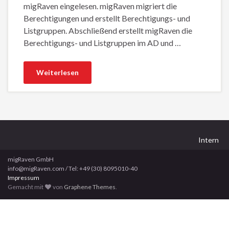
migRaven eingelesen. migRaven migriert die
Berechtigungen und erstellt Berechtigungs- und
Listgruppen. Abschließend erstellt migRaven die
Berechtigungs- und Listgruppen im AD und …
Weiterlesen
Intern
migRaven GmbH
info@migRaven.com / Tel: +49 (30) 8095010-40
Impressum
Gemacht mit
von
Graphene Themes
.