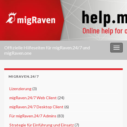
Offizielle Hilfeseiten für migRaven.24/7 und
Navi
migRaven.one
umsc
MIGRAVEN.24/7
►
Lizenzierung
(3)
►
migRaven.24/7 Web Client
(24)
►
migRaven.24/7 Desktop Client
(6)
►
Für migRaven.24/7 Admins
(83)
►
Strategie für Einführung und Einsatz
(7)