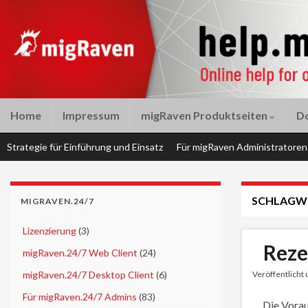
Home
Impressum
migRaven Produktseiten
D
Strategie für Einführung und Einsatz
Für migRaven Administratoren
SCHLAGW
MIGRAVEN.24/7
►
Lizenzierung
(3)
Reze
►
migRaven.24/7 Web Client
(24)
►
migRaven.24/7 Desktop Client
(6)
Veröffentlicht
►
Für migRaven.24/7 Admins
(83)
Die Vorau