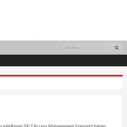
Search for:
e das migRaven.24/7 Access Management lizensiert haben.