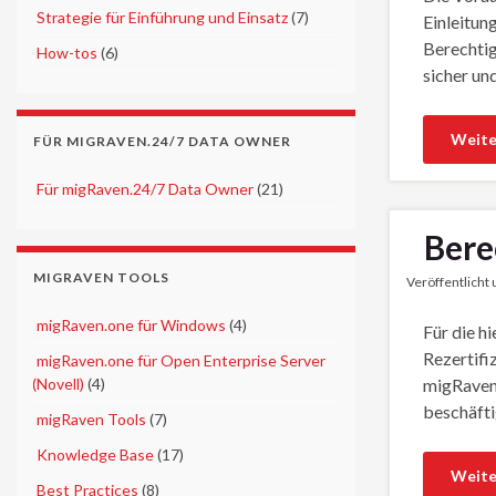
►
Strategie für Einführung und Einsatz
(7)
Einleitun
Berechtig
►
How-tos
(6)
sicher un
Weite
FÜR MIGRAVEN.24/7 DATA OWNER
►
Für migRaven.24/7 Data Owner
(21)
Bere
MIGRAVEN TOOLS
Veröffentlicht
►
migRaven.one für Windows
(4)
Für die h
Rezertifi
►
migRaven.one für Open Enterprise Server
(Novell)
(4)
migRaven.
beschäfti
►
migRaven Tools
(7)
►
Knowledge Base
(17)
Weite
►
Best Practices
(8)