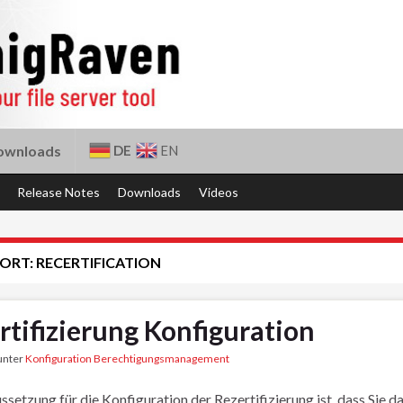
DE
EN
ownloads
Release Notes
Downloads
Videos
ORT:
RECERTIFICATION
rtifizierung Konfiguration
 unter
Konfiguration Berechtigungsmanagement
ssetzung für die Konfiguration der Rezertifizierung ist, dass Si