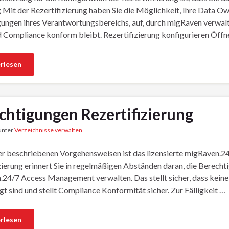
g Mit der Rezertifizierung haben Sie die Möglichkeit, Ihre Data 
ungen ihres Verantwortungsbereichs, auf, durch migRaven verwalte
d Compliance konform bleibt. Rezertifizierung konfigurieren Öffn
rlesen
chtigungen Rezertifizierung
 unter
Verzeichnisse verwalten
ier beschriebenen Vorgehensweisen ist das lizensierte migRaven.2
zierung erinnert Sie in regelmäßigen Abständen daran, die Berecht
24/7 Access Management verwalten. Das stellt sicher, dass keine 
gt sind und stellt Compliance Konformität sicher. Zur Fälligkeit …
rlesen