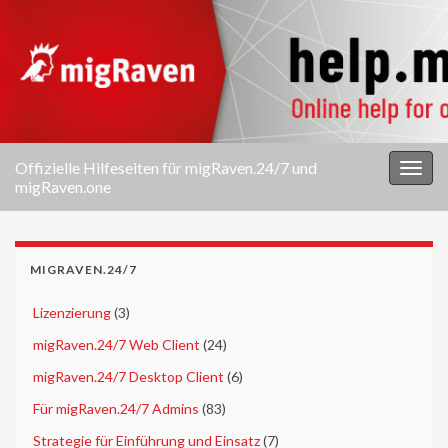
Offizielle Hilfeseiten für migRaven.24/7 und
Navi
migRaven.one
umsc
MIGRAVEN.24/7
►
Lizenzierung
(3)
►
migRaven.24/7 Web Client
(24)
►
migRaven.24/7 Desktop Client
(6)
►
Für migRaven.24/7 Admins
(83)
►
Strategie für Einführung und Einsatz
(7)