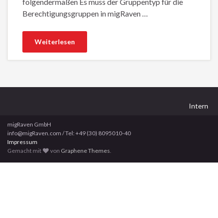
folgendermaßen Es muss der Gruppentyp für die
Berechtigungsgruppen in migRaven …
Weiterlesen
Intern
migRaven GmbH
info@migRaven.com / Tel: +49 (30) 8095010-40
Impressum
Gemacht mit
von
Graphene Themes
.