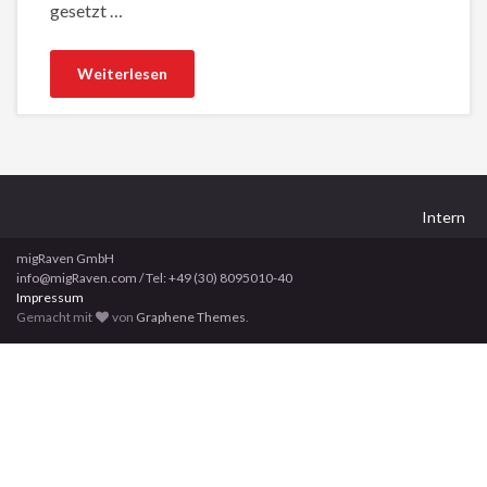
gesetzt …
Weiterlesen
Intern
migRaven GmbH
info@migRaven.com / Tel: +49 (30) 8095010-40
Impressum
Gemacht mit
von
Graphene Themes
.