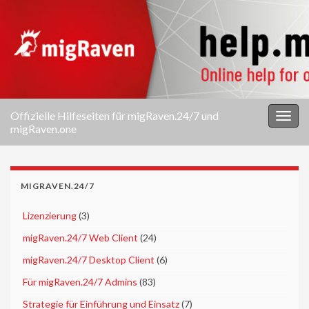
Offizielle Hilfeseiten für migRaven.24/7 und
Navi
migRaven.one
umsc
MIGRAVEN.24/7
►
Lizenzierung
(3)
►
migRaven.24/7 Web Client
(24)
►
migRaven.24/7 Desktop Client
(6)
►
Für migRaven.24/7 Admins
(83)
►
Strategie für Einführung und Einsatz
(7)