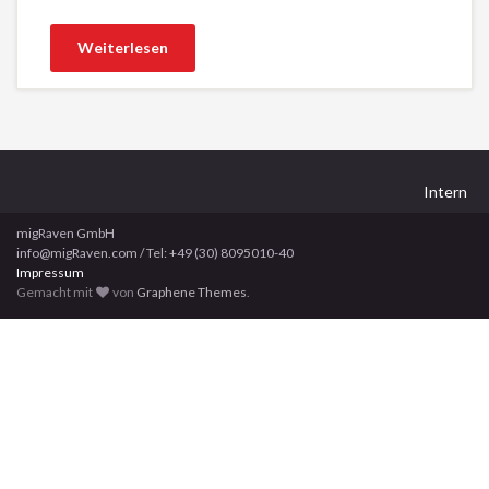
Weiterlesen
Intern
migRaven GmbH
info@migRaven.com / Tel: +49 (30) 8095010-40
Impressum
Gemacht mit
von
Graphene Themes
.