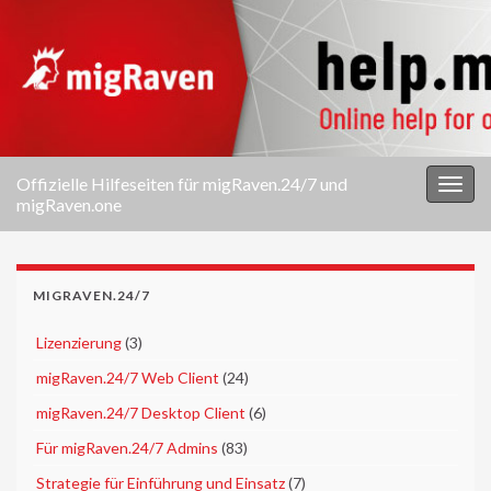
Offizielle Hilfeseiten für migRaven.24/7 und
Navi
migRaven.one
umsc
MIGRAVEN.24/7
►
Lizenzierung
(3)
►
migRaven.24/7 Web Client
(24)
►
migRaven.24/7 Desktop Client
(6)
►
Für migRaven.24/7 Admins
(83)
►
Strategie für Einführung und Einsatz
(7)