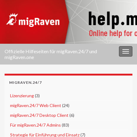
Offizielle Hilfeseiten für migRaven.24/7 und
Navi
migRaven.one
umsc
MIGRAVEN.24/7
►
Lizenzierung
(3)
►
migRaven.24/7 Web Client
(24)
►
migRaven.24/7 Desktop Client
(6)
►
Für migRaven.24/7 Admins
(83)
►
Strategie für Einführung und Einsatz
(7)