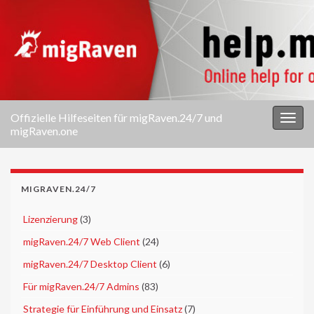
Offizielle Hilfeseiten für migRaven.24/7 und
Navi
migRaven.one
umsc
MIGRAVEN.24/7
►
Lizenzierung
(3)
►
migRaven.24/7 Web Client
(24)
►
migRaven.24/7 Desktop Client
(6)
►
Für migRaven.24/7 Admins
(83)
►
Strategie für Einführung und Einsatz
(7)