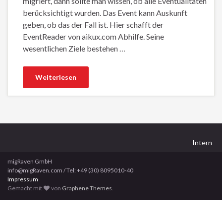
migriert, dann sollte man wissen, ob alle Eventualitäten
berücksichtigt wurden. Das Event kann Auskunft
geben, ob das der Fall ist. Hier schafft der
EventReader von aikux.com Abhilfe. Seine
wesentlichen Ziele bestehen …
Weiterlesen
Intern
migRaven GmbH
info@migRaven.com / Tel: +49 (30) 8095010-40
Impressum
Gemacht mit
von
Graphene Themes
.