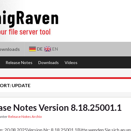
DE
EN
ownloads
Release Notes
Downloads
Videos
ORT:
UPDATE
ase Notes Version 8.18.25001.1
 unter
Release Notes Archiv
n: 20.08.2025Version Nr: 8.18.25001.1Bitte wenden Sie sich an u