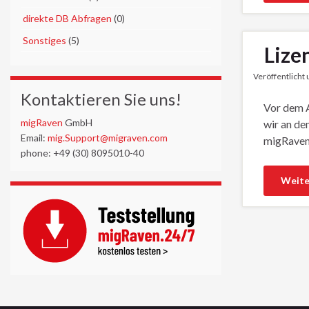
►
direkte DB Abfragen
(0)
►
Sonstiges
(5)
Lize
Veröffentlicht
Kontaktieren Sie uns!
Vor dem A
migRaven
GmbH
wir an de
Email:
mig.Support@migraven.com
migRavenC
phone: +49 (30) 8095010-40
Weite