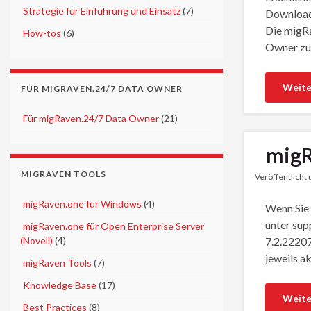
►
Strategie für Einführung und Einsatz
(7)
Download
Die migRa
►
How-tos
(6)
Owner zug
Weite
FÜR MIGRAVEN.24/7 DATA OWNER
►
Für migRaven.24/7 Data Owner
(21)
migR
MIGRAVEN TOOLS
Veröffentlicht
►
migRaven.one für Windows
(4)
Wenn Sie 
unter sup
►
migRaven.one für Open Enterprise Server
(Novell)
(4)
7.2.22207
jeweils a
►
migRaven Tools
(7)
►
Knowledge Base
(17)
Weite
►
Best Practices
(8)