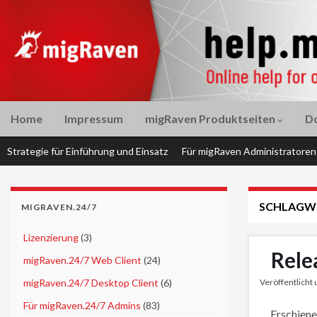
Home
Impressum
migRaven Produktseiten
D
Strategie für Einführung und Einsatz
Für migRaven Administratoren
SCHLAGW
MIGRAVEN.24/7
►
Lizenzierung
(3)
Rele
►
migRaven.24/7 Web Client
(24)
►
migRaven.24/7 Desktop Client
(6)
Veröffentlicht
►
Für migRaven.24/7 Admins
(83)
Erschiene