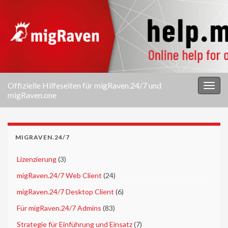
Offizielle Hilfeseiten für migRaven.24/7 und
Navi
migRaven.one
umsc
MIGRAVEN.24/7
►
Lizenzierung
(3)
►
migRaven.24/7 Web Client
(24)
►
migRaven.24/7 Desktop Client
(6)
►
Für migRaven.24/7 Admins
(83)
►
Strategie für Einführung und Einsatz
(7)