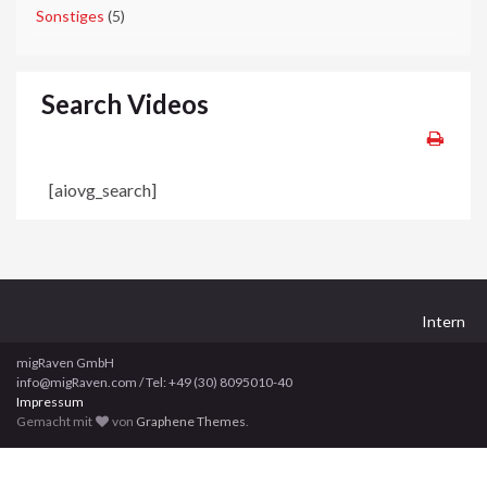
►
Sonstiges
(5)
Search Videos
[aiovg_search]
Intern
migRaven GmbH
info@migRaven.com / Tel: +49 (30) 8095010-40
Impressum
Gemacht mit
von
Graphene Themes
.