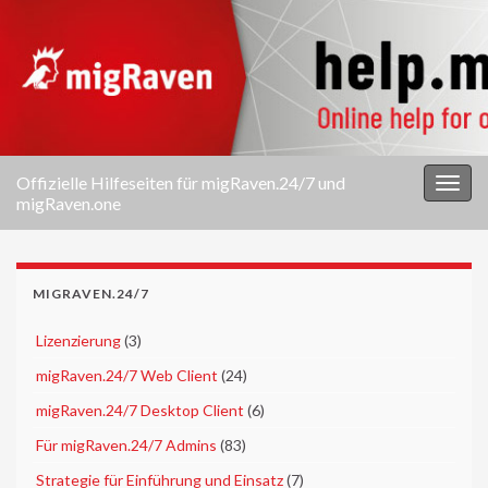
Offizielle Hilfeseiten für migRaven.24/7 und
Navi
migRaven.one
umsc
MIGRAVEN.24/7
►
Lizenzierung
(3)
►
migRaven.24/7 Web Client
(24)
►
migRaven.24/7 Desktop Client
(6)
►
Für migRaven.24/7 Admins
(83)
►
Strategie für Einführung und Einsatz
(7)