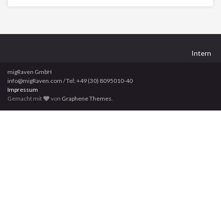
Intern
migRaven GmbH
info@migRaven.com / Tel: +49 (30) 8095010-40
Impressum
Gemacht mit
von
Graphene Themes
.