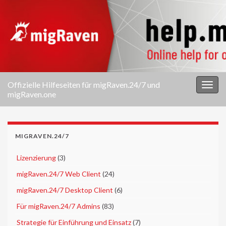
Offizielle Hilfeseiten für migRaven.24/7 und
Navi
migRaven.one
umsc
MIGRAVEN.24/7
►
Lizenzierung
(3)
►
migRaven.24/7 Web Client
(24)
►
migRaven.24/7 Desktop Client
(6)
►
Für migRaven.24/7 Admins
(83)
►
Strategie für Einführung und Einsatz
(7)