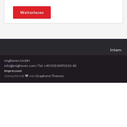
Weiterlesen
Intern
migRaven GmbH
info@migRaven.com / Tel: +49 (30) 8095010-40
Impressum
Gemacht mit
von
Graphene Themes
.