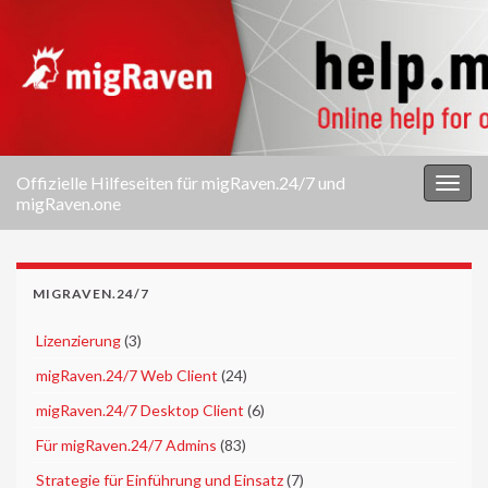
Offizielle Hilfeseiten für migRaven.24/7 und
Navi
migRaven.one
umsc
MIGRAVEN.24/7
►
Lizenzierung
(3)
►
migRaven.24/7 Web Client
(24)
►
migRaven.24/7 Desktop Client
(6)
►
Für migRaven.24/7 Admins
(83)
►
Strategie für Einführung und Einsatz
(7)