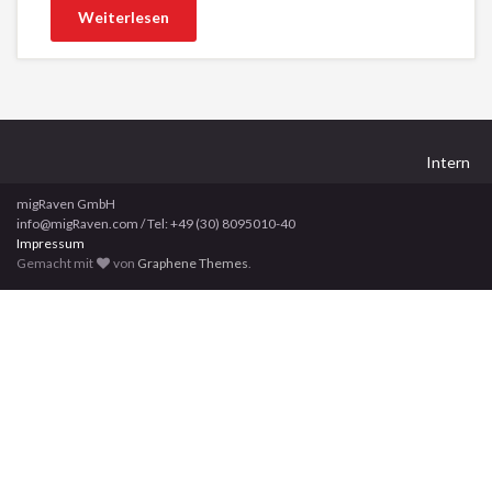
Weiterlesen
Intern
migRaven GmbH
info@migRaven.com / Tel: +49 (30) 8095010-40
Impressum
Gemacht mit
von
Graphene Themes
.