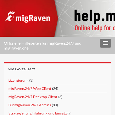
Offizielle Hilfeseiten für migRaven.24/7 und
Navi
migRaven.one
umsc
MIGRAVEN.24/7
►
Lizenzierung
(3)
►
migRaven.24/7 Web Client
(24)
►
migRaven.24/7 Desktop Client
(6)
►
Für migRaven.24/7 Admins
(83)
►
Strategie für Einführung und Einsatz
(7)