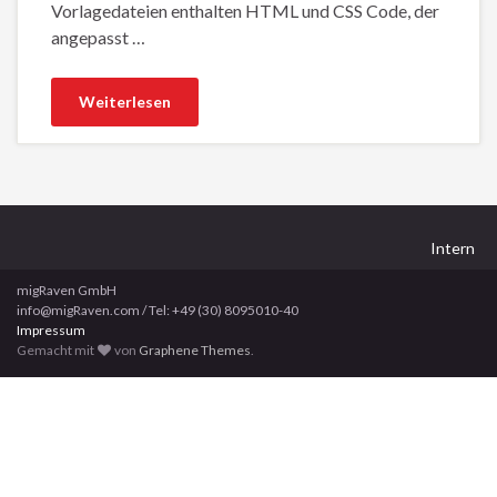
Vorlagedateien enthalten HTML und CSS Code, der
angepasst …
Weiterlesen
Intern
migRaven GmbH
info@migRaven.com / Tel: +49 (30) 8095010-40
Impressum
Gemacht mit
von
Graphene Themes
.