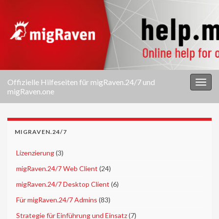
Offizielle Hilfeseiten für migRaven.24/7 und
Navi
migRaven.one
umsc
MIGRAVEN.24/7
►
Lizenzierung
(3)
►
migRaven.24/7 Web Client
(24)
►
migRaven.24/7 Desktop Client
(6)
►
Für migRaven.24/7 Admins
(83)
►
Strategie für Einführung und Einsatz
(7)