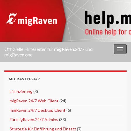
Offizielle Hilfeseiten für migRaven.24/7 und
Navi
migRaven.one
umsc
MIGRAVEN.24/7
►
Lizenzierung
(3)
►
migRaven.24/7 Web Client
(24)
►
migRaven.24/7 Desktop Client
(6)
►
Für migRaven.24/7 Admins
(83)
►
Strategie für Einführung und Einsatz
(7)