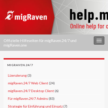
Offizielle Hilfeseiten für migRaven.24/7 und
Navi
migRaven.one
umsc
MIGRAVEN.24/7
►
Lizenzierung
(3)
►
migRaven.24/7 Web Client
(24)
►
migRaven.24/7 Desktop Client
(6)
►
Für migRaven.24/7 Admins
(83)
►
Strategie für Einführung und Einsatz
(7)