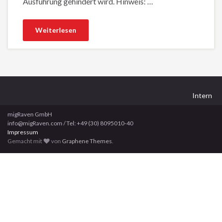
Ausführung gehindert wird. Hinweis: …
Weiterlesen
Intern
migRaven GmbH
info@migRaven.com / Tel: +49 (30) 8095010-40
Impressum
Gemacht mit
von
Graphene Themes
.