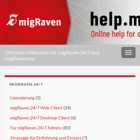
Offizielle Hilfeseiten für migRaven.24/7 und
Navi
migRaven.one
umsc
MIGRAVEN.24/7
►
Lizenzierung
(3)
►
migRaven.24/7 Web Client
(24)
►
migRaven.24/7 Desktop Client
(6)
►
Für migRaven.24/7 Admins
(83)
►
Strategie für Einführung und Einsatz
(7)