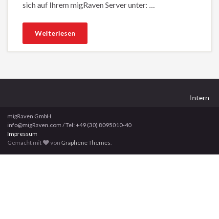
sich auf Ihrem migRaven Server unter: …
Weiterlesen
Intern
migRaven GmbH
info@migRaven.com / Tel: +49 (30) 8095010-40
Impressum
Gemacht mit
von
Graphene Themes
.