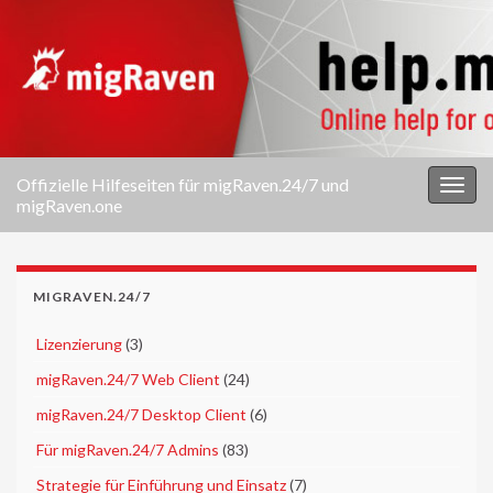
Offizielle Hilfeseiten für migRaven.24/7 und
Navi
migRaven.one
umsc
MIGRAVEN.24/7
►
Lizenzierung
(3)
►
migRaven.24/7 Web Client
(24)
►
migRaven.24/7 Desktop Client
(6)
►
Für migRaven.24/7 Admins
(83)
►
Strategie für Einführung und Einsatz
(7)