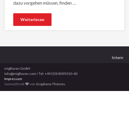
dazu vorgehen müssen, finden …
Weiterlesen
Intern
migRaven GmbH
info@migRaven.com / Tel: +49 (30) 8095010-40
Impressum
Gemacht mit
von
Graphene Themes
.