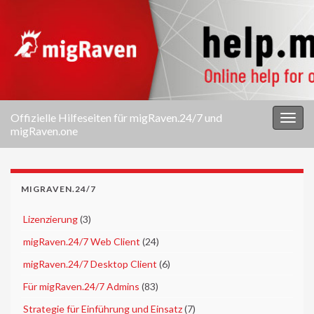
Offizielle Hilfeseiten für migRaven.24/7 und
Navi
migRaven.one
umsc
MIGRAVEN.24/7
►
Lizenzierung
(3)
►
migRaven.24/7 Web Client
(24)
►
migRaven.24/7 Desktop Client
(6)
►
Für migRaven.24/7 Admins
(83)
►
Strategie für Einführung und Einsatz
(7)