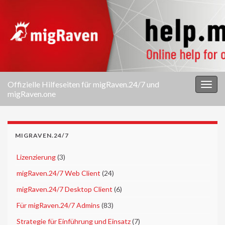
Offizielle Hilfeseiten für migRaven.24/7 und
Navi
migRaven.one
umsc
MIGRAVEN.24/7
►
Lizenzierung
(3)
►
migRaven.24/7 Web Client
(24)
►
migRaven.24/7 Desktop Client
(6)
►
Für migRaven.24/7 Admins
(83)
►
Strategie für Einführung und Einsatz
(7)