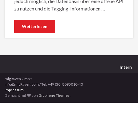
jedoch möglich, die Datenbasis über eine offene API
zu nutzen und die Tagging-Informationen …
Weiterlesen
Intern
migRaven GmbH
info@migRaven.com / Tel: +49 (30) 8095010-40
Impressum
Gemacht mit
von
Graphene Themes
.